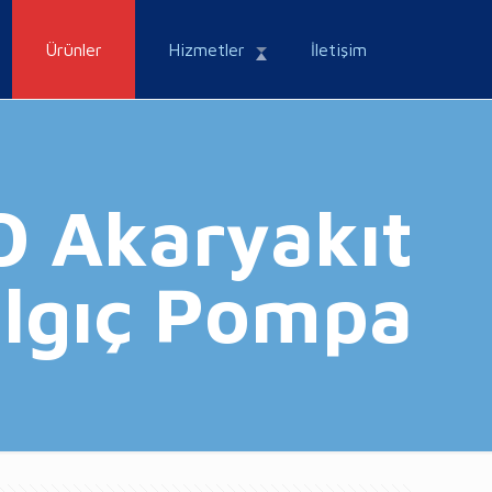
Ürünler
Hizmetler
İletişim
 Akaryakıt
lgıç Pompa