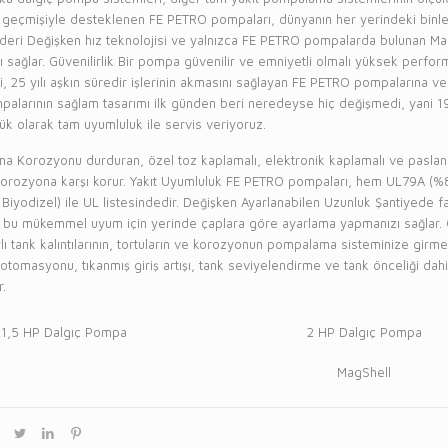
ik geçmişiyle desteklenen FE PETRO pompaları, dünyanın her yerindeki binl
eri Değişken hız teknolojisi ve yalnızca FE PETRO pompalarda bulunan MagShe
rını sağlar. Güvenilirlik Bir pompa güvenilir ve emniyetli olmalı yüksek per
i, 25 yılı aşkın süredir işlerinin akmasını sağlayan FE PETRO pompalarına v
alarının sağlam tasarımı ilk günden beri neredeyse hiç değişmedi, yani 1
k olarak tam uyumluluk ile servis veriyoruz.
a Korozyonu durduran, özel toz kaplamalı, elektronik kaplamalı ve paslanm
ş korozyona karşı korur. Yakıt Uyumluluk FE PETRO pompaları, hem UL79A 
iyodizel) ile UL listesindedir. Değişken Ayarlanabilen Uzunluk Şantiyede fark
 bu mükemmel uyum için yerinde çaplara göre ayarlama yapmanızı sağlar. Gi
lı tank kalıntılarının, tortuların ve korozyonun pompalama sisteminize girm
tomasyonu, tıkanmış giriş artışı, tank seviyelendirme ve tank önceliği da
.
1,5 HP Dalgıç Pompa
2 HP Dalgıç Pompa
MagShell