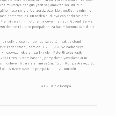
erce müşteriye her gün yakıt sağlamaktan sorumludur.
ll tasarımı gibi benzersiz özellikler, endüstri sınıfının en
formans göstermelidir. Bu nedenle, dünya çapındaki binlerce
e Franklin elektrik motorlarına güvenmektedir. Güvenli Servis
988’den beri kurulan pompalarımıza bakım koruma özellikleri
az çelik bileşenler, pompanızı ve tüm yakıt sistemini
(%85’e kadar etanol) hem de UL79B (%20’ye kadar veya
lı çap/uzunluklara hazırlıklı olun. Patentli teleskopik
riş Filtresi Sistem hasarını, pompalama yavaşlamalarını
esini önleyen filtre sistemine sağlar. Türbin Pompa Arayüzü Su
hil olmak üzere uzaktan pompa izleme ve kontrolü
4 HP Dalgıç Pompa