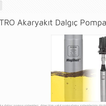
TRO Akaryakıt Dalgıç Pomp
 dalgıç pompa sistemleri, diğer tüm yakıt pompalama sistemlerinin ölçüldüğü