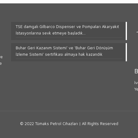
TSE damgalı Gilbarco Dispenser ve Pompaları Akaryakıt
İstasyonlarına sevk etmeye başladık…
Buhar Geri Kazanım Sistemi’ ve ‘Buhar Geri Dönüşüm
İzleme Sistemi’ sertifikası almaya hak kazandık
ve
e
B
İ
Y
© 2022 Tümaks Petrol Cihazları | All Rights Reserved