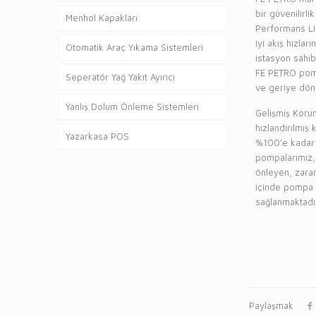
bir güvenilirl
Menhol Kapakları
Performans Lid
iyi akış hızla
Otomatik Araç Yıkama Sistemleri
istasyon sahib
FE PETRO pomp
Seperatör Yağ Yakıt Ayırıcı
ve geriye dönü
Yanlış Dolum Önleme Sistemleri
Gelişmiş Korum
hızlandırılmı
Yazarkasa POS
%100’e kadar B
pompalarımız,
önleyen, zarar
içinde pompa o
sağlanmaktadır
Paylaşmak