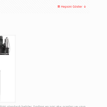
Hepsini Göster ↓
a
 standardı belirler. Sınıfının en iyisi akış oranları ve uzun